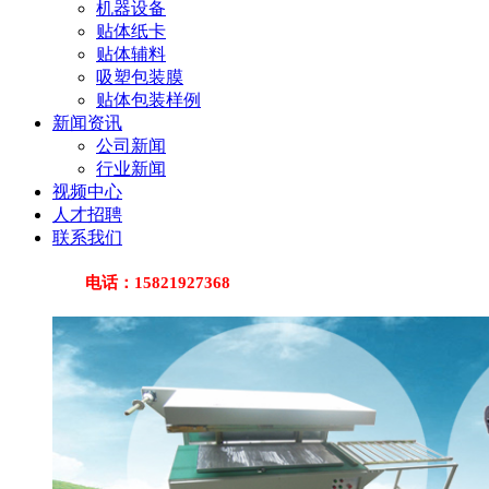
机器设备
贴体纸卡
贴体辅料
吸塑包装膜
贴体包装样例
新闻资讯
公司新闻
行业新闻
视频中心
人才招聘
联系我们
电话：15821927368