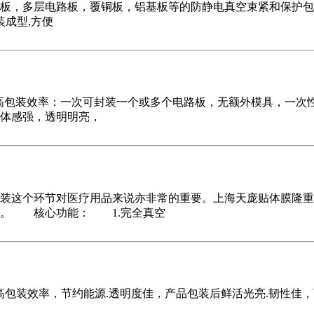
板，多层电路板，覆铜板，铝基板等的防静电真空束紧和保护包
装成型,方便
1.高包装效率：一次可封装一个或多个电路板，无额外模具，一
体感强，透明明亮，
装这个环节对医疗用品来说亦非常的重要。上海天庞贴体膜隆重
航。 核心功能： 1.完全真空
，提高包装效率，节约能源.透明度佳，产品包装后鲜活光亮.韧性