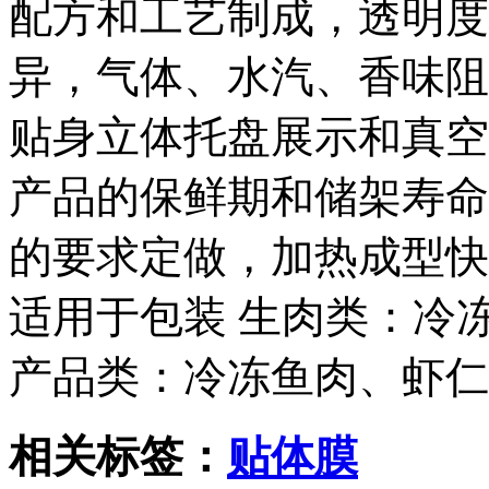
配方和工艺制成，透明度
异，气体、水汽、香味阻
贴身立体托盘展示和真空
产品的保鲜期和储架寿命
的要求定做，加热成型快
适用于包装 生肉类：冷
产品类：冷冻鱼肉、虾仁
相关标签：
贴体膜