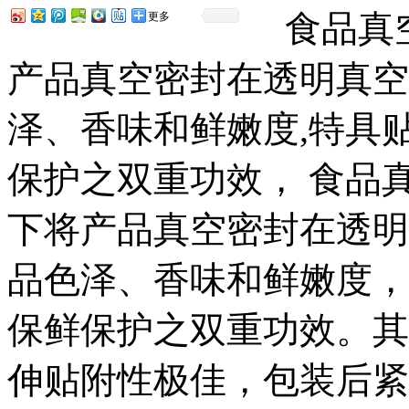
食品真空
更多
产品真空密封在透明真空
泽、香味和鲜嫩度,特具
保护之双重功效， 食品
下将产品真空密封在透明
品色泽、香味和鲜嫩度，
保鲜保护之双重功效。其
伸贴附性极佳，包装后紧