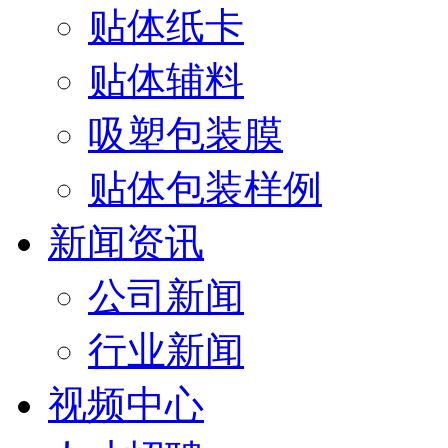
贴体纸卡
贴体辅料
吸塑包装膜
贴体包装样例
新闻资讯
公司新闻
行业新闻
视频中心