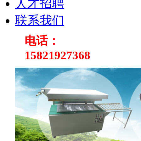
人才招聘
联系我们
电话：
15821927368