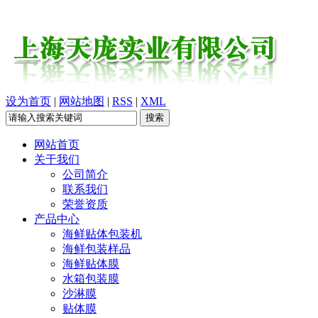
设为首页
|
网站地图
|
RSS
|
XML
网站首页
关于我们
公司简介
联系我们
荣誉资质
产品中心
海鲜贴体包装机
海鲜包装样品
海鲜贴体膜
水箱包装膜
沙淋膜
贴体膜