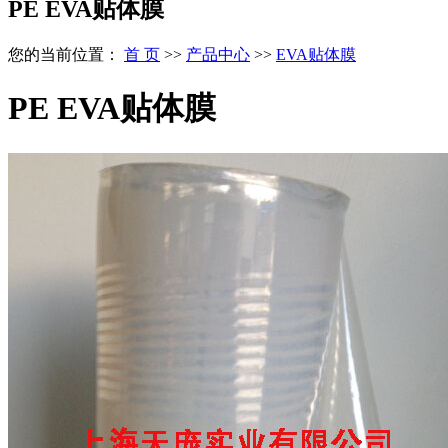
PE EVA贴体膜
您的当前位置：
首 页
>>
产品中心
>>
EVA贴体膜
PE EVA贴体膜