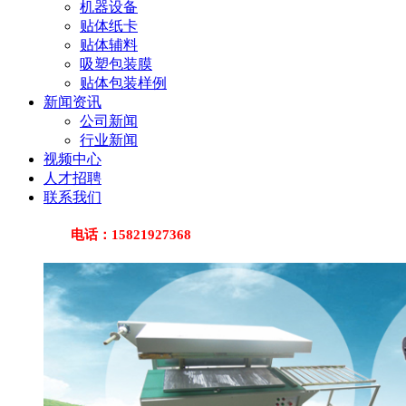
机器设备
贴体纸卡
贴体辅料
吸塑包装膜
贴体包装样例
新闻资讯
公司新闻
行业新闻
视频中心
人才招聘
联系我们
电话：15821927368