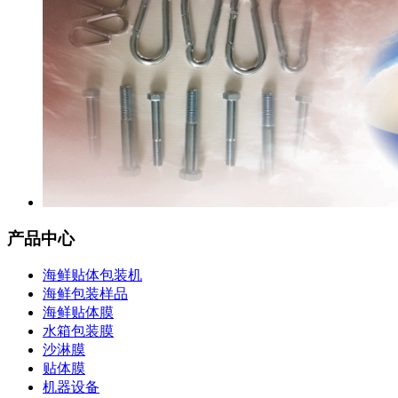
产品中心
海鲜贴体包装机
海鲜包装样品
海鲜贴体膜
水箱包装膜
沙淋膜
贴体膜
机器设备