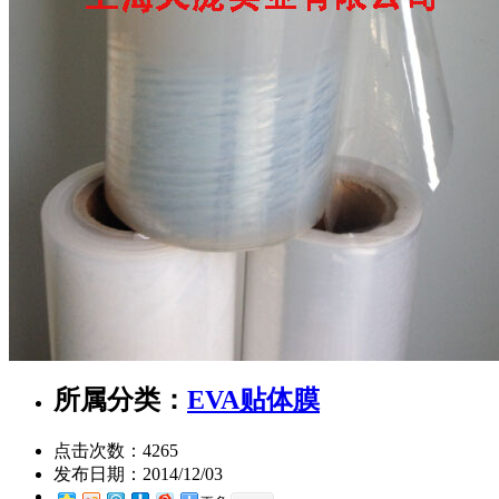
所属分类：
EVA贴体膜
点击次数：
4265
发布日期：
2014/12/03