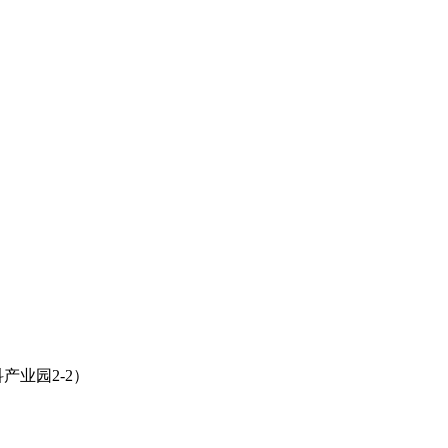
产业园2-2）