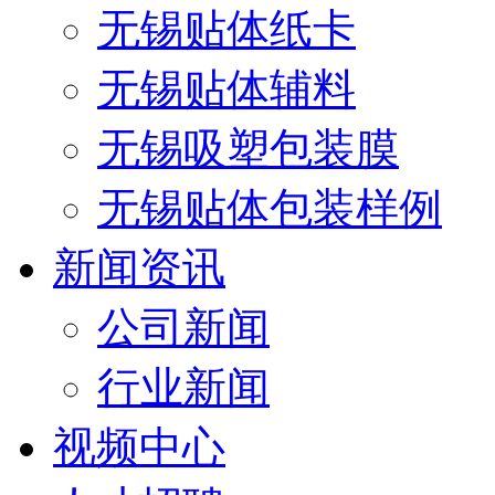
无锡贴体纸卡
无锡贴体辅料
无锡吸塑包装膜
无锡贴体包装样例
新闻资讯
公司新闻
行业新闻
视频中心