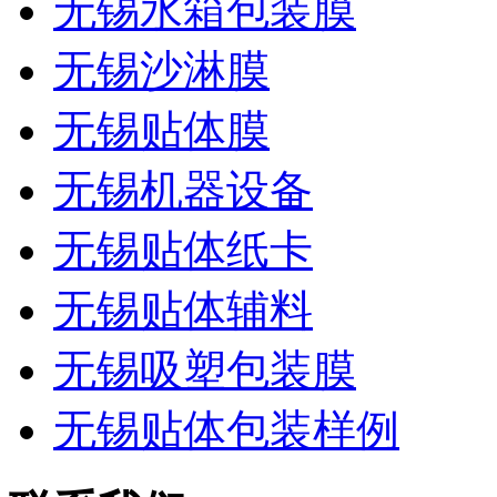
无锡水箱包装膜
无锡沙淋膜
无锡贴体膜
无锡机器设备
无锡贴体纸卡
无锡贴体辅料
无锡吸塑包装膜
无锡贴体包装样例